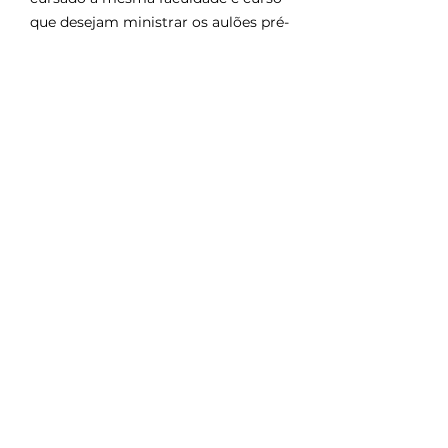
que desejam ministrar os aulões pré-
provas
Enviar
contato@youpass.com.br
Razão Social: YOUPASS CURSOS E TREINAMENTOS LTDA
CNPJ:
43.728.192
/0001-60
Alameda Cassia, 103 - Jardim Residencial Santa Clara
Indaiatuba / SP - Brasil
Políticas da Prestação do Serviço
contato@youpass.com.br
+55 (19) 99939-8875